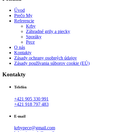
Úvod
Prečo My
Referencie
Krby
Záhradné grily a piecky
Sporáky
Pece
O nás
Kontakty
Zásady ochrany osobných údajov
Zásady používania súborov cookie (EÚ)
Kontakty
Telefón
+421 905 330 991
+421 918 797 483
E-mail
krbypece@gmail.com