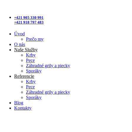
+421 905 330 991
+421 918 797 483
Úvod
Prečo my
O nás
Naše Služby
Krby
Pece
Záhradné grily a piecky
Sporáky
Referencie
Krby
Pece
Záhradné grily a piecky
Sporáky
Blog
Kontakty