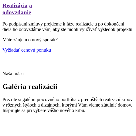
Realizácia a
odovzdanie
Po podpísaní zmluvy prejdeme k fáze realizácie a po dokončení
diela ho odovzdáme vám, aby ste mohli využívať výsledok projektu.
Máte záujem o nový sporák?
Vyžiadať cenovú ponuku
Naša práca
Galéria realizácií
Prezrite si galériu pracovného portfólia z predošlých realizácií krbov
v rôznych štýloch a dizajnoch, ktorými Vám vieme zútulniť domov.
Inšpirujte sa pri výbere vášho nového krbu.