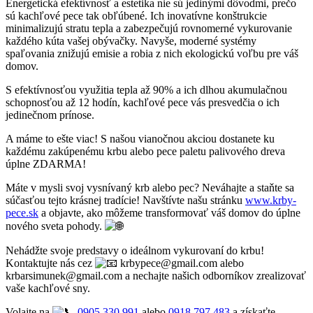
Energetická efektívnosť a estetika nie sú jedinými dôvodmi, prečo
sú kachľové pece tak obľúbené. Ich inovatívne konštrukcie
minimalizujú stratu tepla a zabezpečujú rovnomerné vykurovanie
každého kúta vašej obývačky. Navyše, moderné systémy
spaľovania znižujú emisie a robia z nich ekologickú voľbu pre váš
domov.
S efektívnosťou využitia tepla až 90% a ich dlhou akumulačnou
schopnosťou až 12 hodín, kachľové pece vás presvedčia o ich
jedinečnom prínose.
A máme to ešte viac! S našou vianočnou akciou dostanete ku
každému zakúpenému krbu alebo pece paletu palivového dreva
úplne ZDARMA!
Máte v mysli svoj vysnívaný krb alebo pec? Neváhajte a staňte sa
súčasťou tejto krásnej tradície! Navštívte našu stránku
www.krby-
pece.sk
a objavte, ako môžeme transformovať váš domov do úplne
nového sveta pohody.
Nehádžte svoje predstavy o ideálnom vykurovaní do krbu!
Kontaktujte nás cez
krbypece@gmail.com alebo
krbarsimunek@gmail.com a nechajte našich odborníkov zrealizovať
vaše kachľové sny.
Volajte na
0905 330 991
alebo
0918 797 483
a získaťte