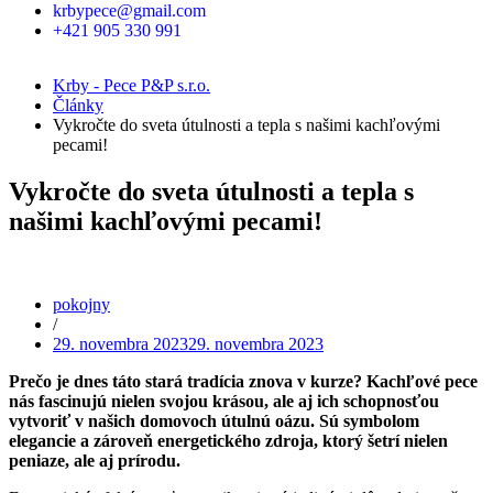
krbypece@gmail.com
+421 905 330 991
Krby - Pece P&P s.r.o.
Články
Vykročte do sveta útulnosti a tepla s našimi kachľovými
pecami!
Vykročte do sveta útulnosti a tepla s
našimi kachľovými pecami!
pokojny
/
29. novembra 2023
29. novembra 2023
Prečo je dnes táto stará tradícia znova v kurze? Kachľové pece
nás fascinujú nielen svojou krásou, ale aj ich schopnosťou
vytvoriť v našich domovoch útulnú oázu. Sú symbolom
elegancie a zároveň energetického zdroja, ktorý šetrí nielen
peniaze, ale aj prírodu.