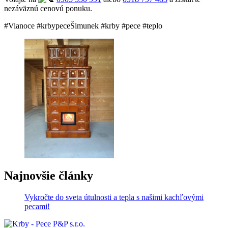
nezáväznú cenovú ponuku.
#Vianoce #krbypeceŠimunek #krby #pece #teplo
Najnovšie články
Vykročte do sveta útulnosti a tepla s našimi kachľovými
pecami!